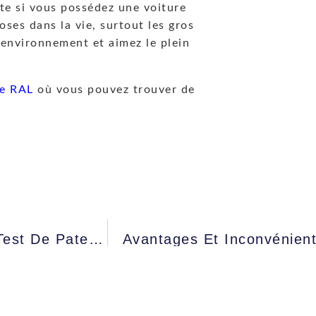
te si vous possédez une voiture
ses dans la vie, surtout les gros
’environnement et aimez le plein
re RAL
où vous pouvez trouver de
Quelle Est La Procédure Pour Faire Un Test De Paternité ?
Avantages Et Inconvénient