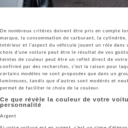
De nombreux critères doivent être pris en compte lors
marque, la consommation de carburant, la cylindrée, 
intérieur et l’aspect du véhicule jouent un rôle dans 
choix d’une voiture peut être le résultat de vos goût
teintes de couleur peut être un reflet direct de votre
confirmé par des recherches, c’est la raison pour la
certains modèles ne sont proposées que dans un grou
lumineuses, tandis que d’autres sont modérés et neut
permet de faciliter le choix de la couleur.
Ce que r
é
v
è
le la couleur de votre voit
personnalit
é
Argent
Si votre voiture est en argent, c’est un signe d’éléga