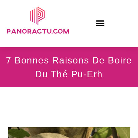
7 Bonnes Raisons De Boire
Du Thé Pu-Erh