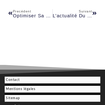
Precédent
Suivant
Optimiser Sa Journée: Astuces Pour Un Calendrier Qui Booste L’efficacité
L’actualité Du Jour : Décryptage Des Nouvelles Surprenantes Qui Bousculent Le Quotidien
Contact
Mentions légales
Sitemap