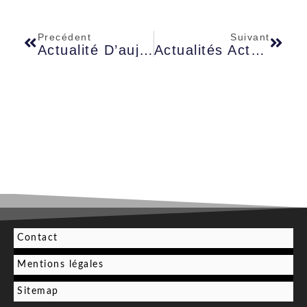
Precédent
Suivant
Actualité D’aujourd’hui : Le Moment Insolite Qui Booste Votre Quotidien
Actualités Actuelles : Entre Instabilité Mondiale Et Espoirs De Paix Possible
Contact
Mentions légales
Sitemap