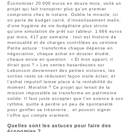
Économiser 20 000 euros en douze mois, voilà un
projet qui fait transpirer plus qu’un premier
compromis chez le notaire. Oublie le miracle, ici
on parle de budget carré, d’investissement malin,
d’une hygiène de vie budgétaire plus stricte
qu’une simulation de prêt sur tableur. 1 666 euros
par mois, 417 par semaine : tout est histoire de
mensualité et de charges contrôlées au centime.
Petite astuce : transforme chaque dépense en
négociation, chaque achat en dossier étudié,
chaque envie en question : « Et mon apport, il
dirait quoi ? » Les ventes hasardeuses sur
Leboncoin deviennent des petites victoires, les
sorties resto se réduisent façon visite éclair, et
l’achat impulsif laisse place à la rentabilité du
moment. Moralité ? Ce projet qui tenait de la
mission impossible se transforme en patrimoine
solide. Il faut juste accepter que l’on avance à son
rythme, quitte à perdre un peu de spontanéité
pour gonfler sa trésorerie… et pouvoir signer
l’offre qui compte vraiment.
Quelles sont les astuces pour faire des
économies ?