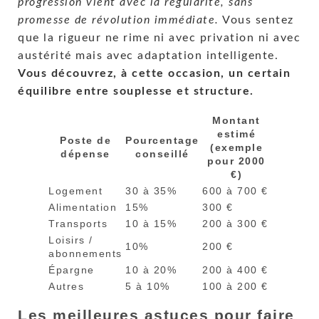
progression vient avec la régularité, sans
promesse de révolution immédiate.
Vous sentez
que la rigueur ne rime ni avec privation ni avec
austérité mais avec adaptation intelligente.
Vous découvrez, à cette occasion, un certain
équilibre entre souplesse et structure.
Montant
estimé
Poste de
Pourcentage
(exemple
dépense
conseillé
pour 2000
€)
Logement
30 à 35%
600 à 700 €
Alimentation
15%
300 €
Transports
10 à 15%
200 à 300 €
Loisirs /
10%
200 €
abonnements
Épargne
10 à 20%
200 à 400 €
Autres
5 à 10%
100 à 200 €
Les meilleures astuces pour faire