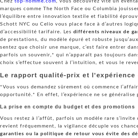
Chez
top-homme.com
, vous découvrez vite un éventa
marques comme The North Face ou Columbia jouissen
l’équilibre entre innovation textile et fiabilité épro
Schott NYC ou Celio vous place face à d’autres logi
d’accessibilité tarifaire. Les
différents niveaux de 
de prestations, du modèle épuré et robuste jusqu’aux
sentez que choisir une marque, c’est faire entrer dans
parfois un souvenir,* qui n’apparaît pas toujours dan
choix s’effectue souvent à l’intuition, et vous le rev
Le rapport qualité-prix et l’expérience
*Vous vous demandez sûrement où commence l’affaire 
opportunité.* En effet, l’expérience ne se généralise 
La prise en compte du budget et des promotions
Vous restez à l’affût, parfois un modèle rare s’invit
revient fréquemment, la vigilance décuple vos chanc
garanties ou la politique de retour vous évite des d