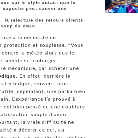
joue sur le style autant que le
ou capuche peut sauver une
 la relecture des retours clients,
e coup de cœur.
 face à la nécessité de
r protection et souplesse. *Vous
 contre la météo alors que le
uai semble se prolonger
être mécanique, car acheter une
odique
. En effet, derrière la
rs technique, souvent sous-
 futile, cependant, une parka bien
in. L’expérience l’a prouvé à
 un col bien pensé ou une doublure
satisfaction simple d’avoir
urtant, la vraie difficulté ne
acité à déceler ce qui, au
rka, sous ses airs dociles, réclame