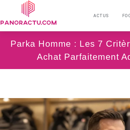
ACTUS
FO
Parka Homme : Les 7 Critè
Achat Parfaitement A