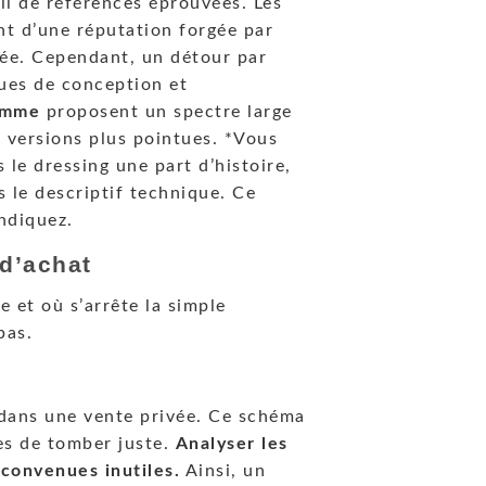
il de références éprouvées. Les
t d’une réputation forgée par
uvée. Cependant, un détour par
ques de conception et
gamme
proposent un spectre large
 versions plus pointues. *Vous
 le dressing une part d’histoire,
s le descriptif technique. Ce
endiquez.
 d’achat
et où s’arrête la simple
pas.
e dans une vente privée. Ce schéma
es de tomber juste.
Analyser les
éconvenues inutiles.
Ainsi, un