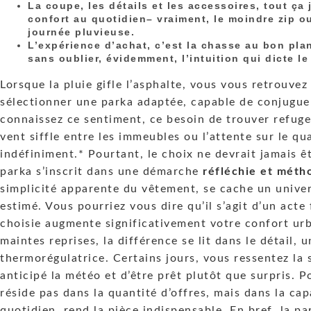
La coupe, les détails et les accessoires, tout ça 
confort au quotidien– vraiment, le moindre zip 
journée pluvieuse.
L’expérience d’achat, c’est la chasse au bon plan,
sans oublier, évidemment, l’intuition qui dicte l
Lorsque la pluie gifle l’asphalte, vous vous retrouvez
sélectionner une parka adaptée, capable de conjugue
connaissez ce sentiment, ce besoin de trouver refuge
vent siffle entre les immeubles ou l’attente sur le q
indéfiniment.* Pourtant, le choix ne devrait jamais 
parka s’inscrit dans une démarche
réfléchie et méth
simplicité apparente du vêtement, se cache un unive
estimé. Vous pourriez vous dire qu’il s’agit d’un acte
choisie augmente significativement votre confort urba
maintes reprises, la différence se lit dans le détail,
thermorégulatrice. Certains jours, vous ressentez la 
anticipé la météo et d’être prêt plutôt que surpris. Po
réside pas dans la quantité d’offres, mais dans la cap
quotidien, rend la pièce indispensable. En bref, la pa